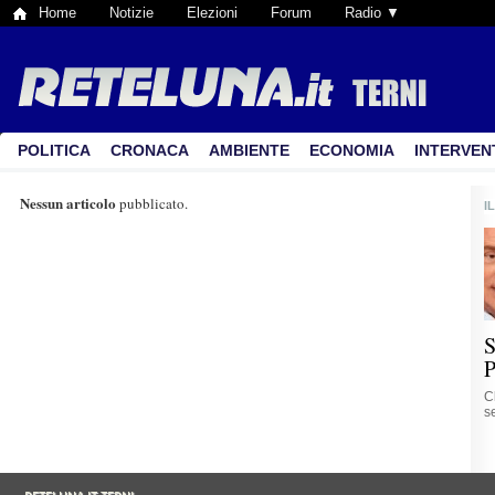
Home
Notizie
Elezioni
Forum
Radio ▼
POLITICA
CRONACA
AMBIENTE
ECONOMIA
INTERVEN
Nessun articolo
pubblicato.
I
S
P
C
se